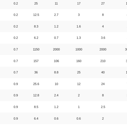
0.2
25
11
17
27
0.2
12.5
2.7
3
8
0.2
8.3
1.2
1.6
4
0.2
6.2
0.7
1.3
3.6
0.7
1150
2000
1000
2000
3
0.7
157
106
160
210
0.7
36
8.8
25
40
0.9
25.6
10
12
24
0.9
12.8
2.4
2
8
0.9
8.5
1.2
1
2.5
0.9
6.4
0.6
0.6
2