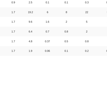
0.9
2.5
0.1
0.1
0.3
1.7
19.2
6
8
22
1.7
9.6
1.6
2
5
1.7
6.4
0.7
0.8
2
1.7
4.8
0.37
0.5
0.8
1.7
1.9
0.06
0.1
0.2