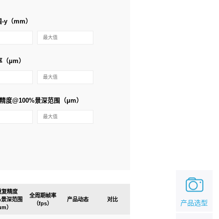
-y（mm）
率（μm）
精度@100%景深范围（μm）
重复精度
全周期帧率
0%景深范围
产品动态
对比
产品选型
（fps）
μm）