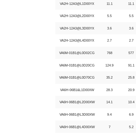
VA2H-12A3@L1D00YX
11.1
11.1
VA2H-12A3@L2D00YX
5.5
5.5
VA2H-12A3@L3D00YX
3.6
3.6
VA2H-12A3@L4D00YX
2.7
2.7
VA6M-01B1@L0D02CG
768
577
VA6M-01B1@L0D20CG
124.9
91.1
VA6M-01B1@L0D70CG
35.2
25.8
VA6H-06B1&L1D00XW
28.3
20.9
VA6H-06B1@L2D00XW
14.1
10.4
VA6H-06B1@L3D00XW
9.4
6.9
VA6H-06B1@L4D00XW
7
5.2