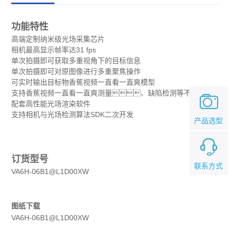
功能特性
高端定制纳米级光场采集芯片
相机最高显示帧率达31 fps
单次拍摄即可获取多重视角下的目标信息
单次拍摄即可对原图像进行多重聚焦操作
可实时输出目标物香蕉视频一直看一直爽模型
支持香蕉视频一直看一直爽测量、缺陷检测等不同需求
配套高性能光场渲染软件
支持相机与光场检测算法SDK二次开发
产品选型
订货型号
联系方式
VA6H-06B1@L1D00XW
图纸下载
VA6H-06B1@L1D00XW